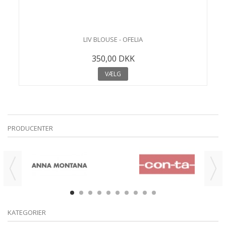
LIV BLOUSE - OFELIA
350,00 DKK
VÆLG
PRODUCENTER
DKK
DKK
-200,00 DKK
-145,00 DKK
KATEGORIER