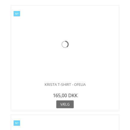
AT
NY
N
KRISTA T-SHIRT - OFELIA
165,00 DKK
VÆLG
NY
N