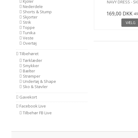
Kjoler
NAVY DRESS - S
Nederdele
Shorts & Stump
169,00 DKK
49
Skjorter
Strik
VÆLG
Toppe
Tunika
Veste
Overtøj
Tilbehøret
Tørklæder
Smykker
Bælter
Strømper
Undertøj & Shape
Sko & Støvler
Gavekort
Facebook Live
Tilbehør FB Live