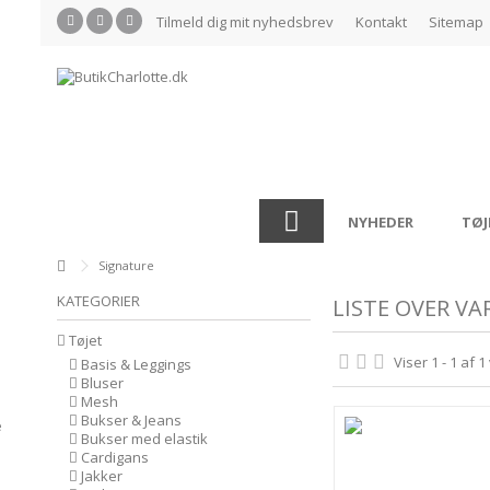
Tilmeld dig mit nyhedsbrev
Kontakt
Sitemap
NYHEDER
TØJ
Signature
KATEGORIER
LISTE OVER VA
Tøjet
Viser 1 - 1 af 1
Basis & Leggings
Bluser
Mesh
Bukser & Jeans
Bukser med elastik
Cardigans
Jakker