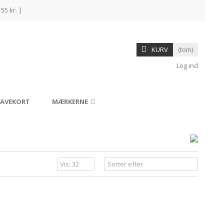
55 kr. |
KURV
(tom)
Log ind
AVEKORT
MÆRKERNE