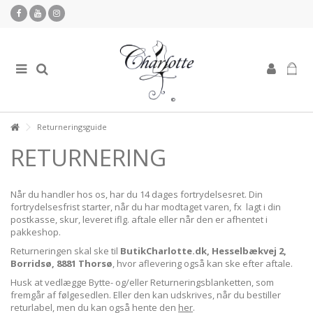
Returneringsguide
RETURNERING
Når du handler hos os, har du 14 dages fortrydelsesret. Din
fortrydelsesfrist starter, når du har modtaget varen, fx lagt i din
postkasse, skur, leveret iflg. aftale eller når den er afhentet i
pakkeshop.
Returneringen skal ske til
ButikCharlotte.dk, Hesselbækvej 2,
Borridsø, 8881 Thorsø
, hvor aflevering også kan ske efter aftale.
Husk at vedlægge Bytte- og/eller Returneringsblanketten, som
fremgår af følgesedlen. Eller den kan udskrives, når du bestiller
returlabel, men du kan også hente den
her
.