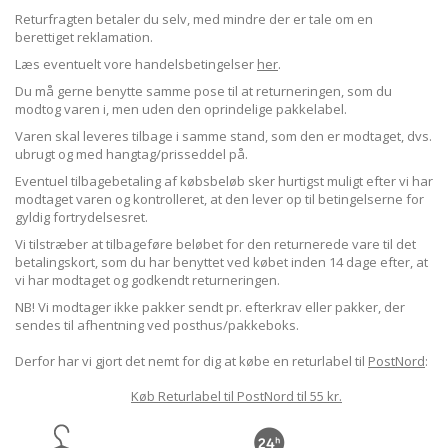
Returfragten betaler du selv, med mindre der er tale om en
berettiget reklamation.
Læs eventuelt vore handelsbetingelser
her
.
Du må gerne benytte samme pose til at returneringen, som du
modtog varen i, men uden den oprindelige pakkelabel.
Varen skal leveres tilbage i samme stand, som den er modtaget, dvs.
ubrugt og med hangtag/prisseddel på.
Eventuel tilbagebetaling af købsbeløb sker hurtigst muligt efter vi har
modtaget varen og kontrolleret, at den lever op til betingelserne for
gyldig fortrydelsesret.
Vi tilstræber at tilbageføre beløbet for den returnerede vare til det
betalingskort, som du har benyttet ved købet inden 14 dage efter, at
vi har modtaget og godkendt returneringen.
NB! Vi modtager ikke pakker sendt pr. efterkrav eller pakker, der
sendes til afhentning ved posthus/pakkeboks.
Derfor har vi gjort det nemt for dig at købe en returlabel til
PostNord
:
Køb Returlabel til PostNord til 55 kr.