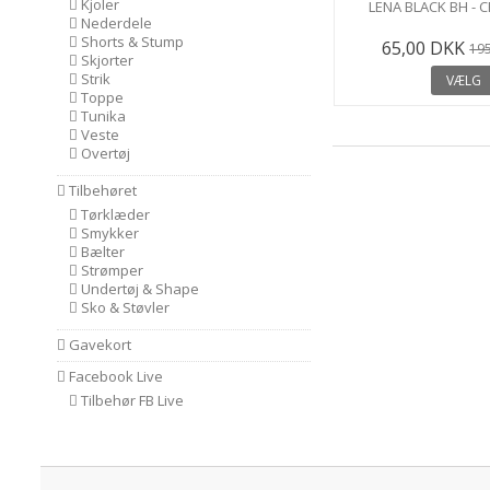
Kjoler
LENA BLACK BH -
Nederdele
Shorts & Stump
65,00 DKK
19
Skjorter
Strik
VÆLG
Toppe
Tunika
Veste
Overtøj
Tilbehøret
Tørklæder
Smykker
Bælter
Strømper
Undertøj & Shape
Sko & Støvler
Gavekort
Facebook Live
Tilbehør FB Live