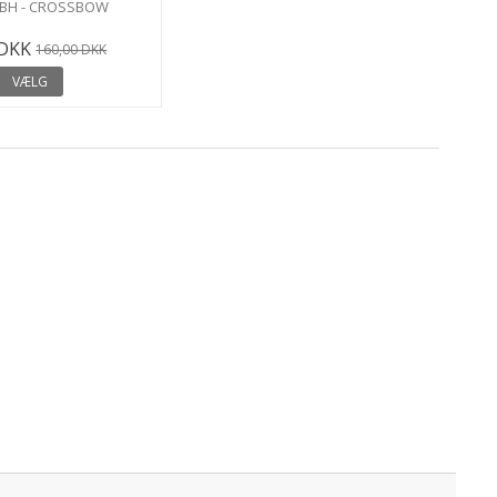
 BH - CROSSBOW
 DKK
160,00 DKK
VÆLG