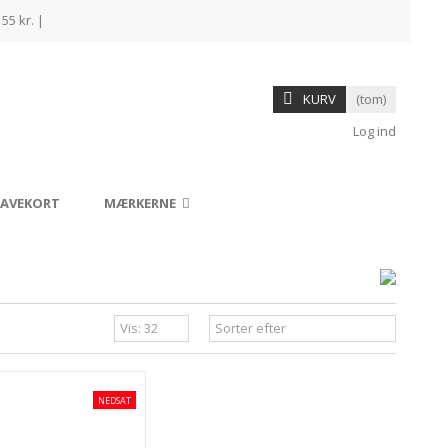
55 kr. |
KURV
(tom)
Log ind
AVEKORT
MÆRKERNE
NEDSAT