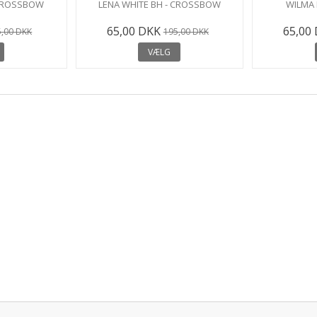
 CROSSBOW
LENA WHITE BH - CROSSBOW
WILMA
65,00 DKK
65,00
5,00 DKK
195,00 DKK
VÆLG