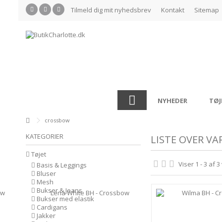
Tilmeld dig mit nyhedsbrev
Kontakt
Sitemap
NYHEDER
TØJ
crossbow
KATEGORIER
LISTE OVER V
Tøjet
Viser 1 - 3 af 3
Basis & Leggings
Bluser
Mesh
Bukser & Jeans
Bukser med elastik
Cardigans
Jakker