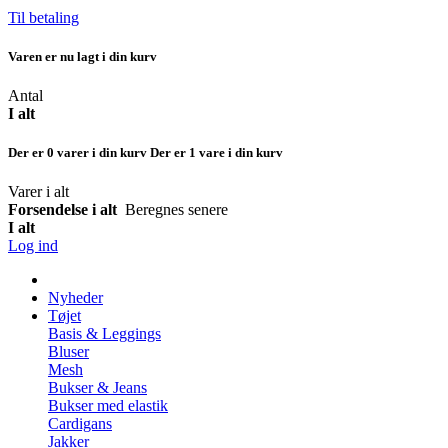
Til betaling
Varen er nu lagt i din kurv
Antal
I alt
Der er
0
varer i din kurv
Der er 1 vare i din kurv
Varer i alt
Forsendelse i alt
Beregnes senere
I alt
Log ind
Nyheder
Tøjet
Basis & Leggings
Bluser
Mesh
Bukser & Jeans
Bukser med elastik
Cardigans
Jakker