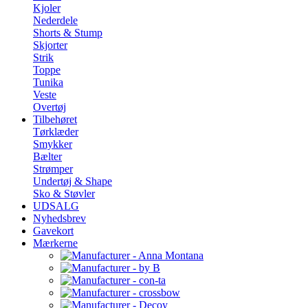
Kjoler
Nederdele
Shorts & Stump
Skjorter
Strik
Toppe
Tunika
Veste
Overtøj
Tilbehøret
Tørklæder
Smykker
Bælter
Strømper
Undertøj & Shape
Sko & Støvler
UDSALG
Nyhedsbrev
Gavekort
Mærkerne