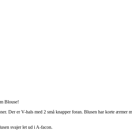
som Blouse!
toner. Der er V-hals med 2 små knapper foran. Blusen har korte ærmer me
usen svajer let ud i A-facon.