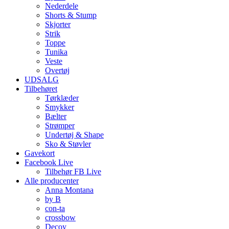
Nederdele
Shorts & Stump
Skjorter
Strik
Toppe
Tunika
Veste
Overtøj
UDSALG
Tilbehøret
Tørklæder
Smykker
Bælter
Strømper
Undertøj & Shape
Sko & Støvler
Gavekort
Facebook Live
Tilbehør FB Live
Alle producenter
Anna Montana
by B
con-ta
crossbow
Decoy