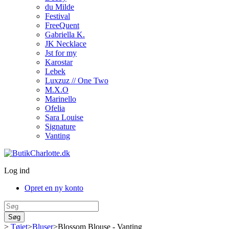
du Milde
Festival
FreeQuent
Gabriella K.
JK Necklace
Jst for my
Karostar
Lebek
Luxzuz // One Two
M.X.O
Marinello
Ofelia
Sara Louise
Signature
Vanting
Log ind
Opret en ny konto
Søg
>
Tøjet
>
Bluser
>
Blossom Blouse - Vanting